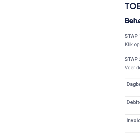
TO
Behe
STAP 
Klik o
STAP 
Voer de
Dagb
Debit
Invoi