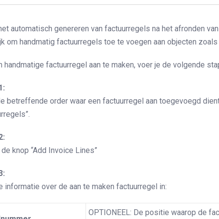
het automatisch genereren van factuurregels na het afronden van
jk om handmatig factuurregels toe te voegen aan objecten zoals 
 handmatige factuurregel aan te maken, voer je de volgende stap
1:
e betreffende order waar een factuurregel aan toegevoegd dient
rregels”.
2:
p de knop “Add Invoice Lines”
3:
 informatie over de aan te maken factuurregel in:
OPTIONEEL: De positie waarop de fact
lnummer