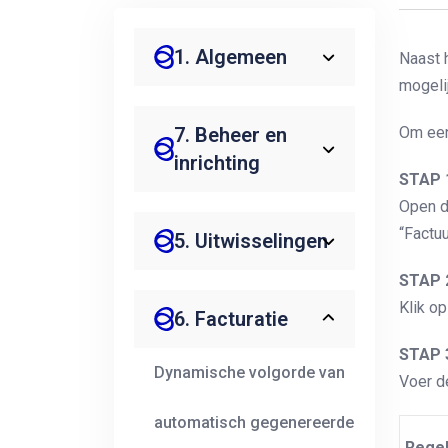
1. Algemeen
Naast 
mogeli
7. Beheer en
Om een
inrichting
STAP 
Open d
“Factuu
5. Uitwisselingen
STAP 
Klik o
6. Facturatie
STAP 
Dynamische volgorde van
Voer de
automatisch gegenereerde
Rege