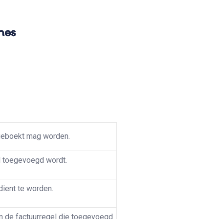
ines
geboekt mag worden.
l toegevoegd wordt.
dient te worden.
n de factuurregel die toegevoegd