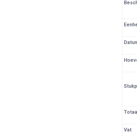
Besch
Eenhe
Datu
Hoev
Stukp
Totaa
Vat