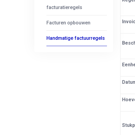
facturatieregels
Invoi
Facturen opbouwen
Handmatige factuurregels
Besch
Eenhe
Datu
Hoev
Stukp