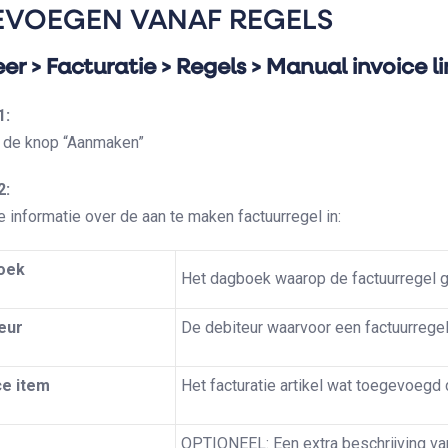
EVOEGEN VANAF REGELS
er > Facturatie > Regels > Manual invoice l
1:
p de knop “Aanmaken”
2:
 informatie over de aan te maken factuurregel in:
oek
Het dagboek waarop de factuurregel 
eur
De debiteur waarvoor een factuurrege
ce item
Het facturatie artikel wat toegevoegd 
OPTIONEEL: Een extra beschrijving va