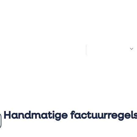
Welkom! Hoe kunnen we je helpen?
All Docs
Handmatige factuurregel