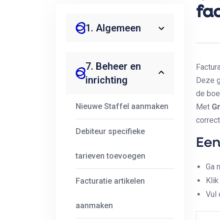
fa
1. Algemeen
7. Beheer en
Factur
inrichting
Deze g
de boek
Nieuwe Staffel aanmaken
Met
G
correc
Debiteur specifieke
Een
tarieven toevoegen
Ga 
Kli
Facturatie artikelen
Vul
aanmaken