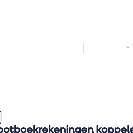
Welkom! Hoe kunnen we je helpen?
All Docs
ootboekrekeningen koppel