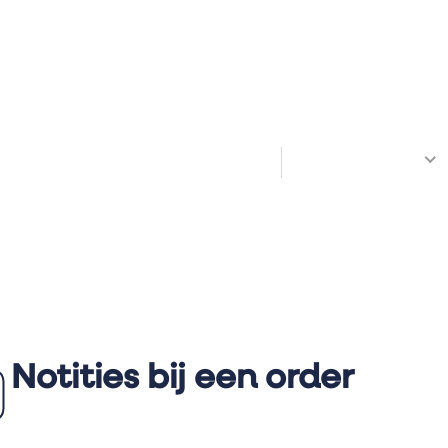
Welkom! Hoe kunnen we je helpen?
All Docs
Notities bij een order