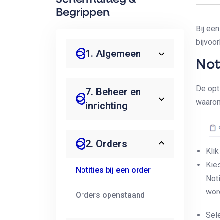
Schermuitleg &
Begrippen
Bij ee
bijvoor
1. Algemeen
Not
De opti
7. Beheer en
waaron
inrichting
2. Orders
Klik
Kie
Notities bij een order
Noti
wor
Orders openstaand
Sel