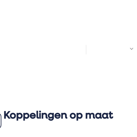
Welkom! Hoe kunnen we je helpen?
All Docs
Koppelingen op maat