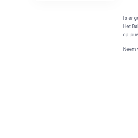
Is er 
Het Ba
op jou
Neem v