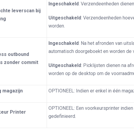
Ingeschakeld
: Verzendeenheden dienen 
ichte leverscan bij
Uitgeschakeld
: Verzendeenheden hoeven
ing
worden.
Ingeschakeld
: Na het afronden van uits
automatisch doorgeboekt en worden de 
ess outbound
s zonder commit
Uitgeschakeld
: Picklijsten dienen na 
worden op de desktop om de voorraadmut
g magazijn
OPTIONEEL: Indien er enkel in één magaz
OPTIONEEL: Een voorkeursprinter indien 
eur Printer
gedefinieerd.