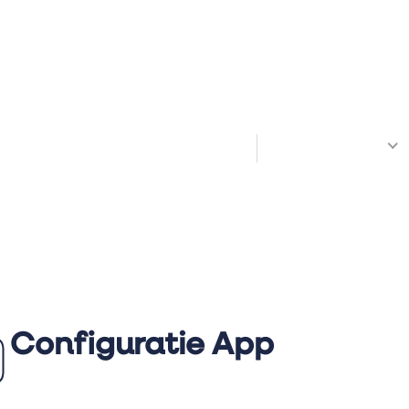
Welkom! Hoe kunnen we je helpen?
All Docs
Configuratie App