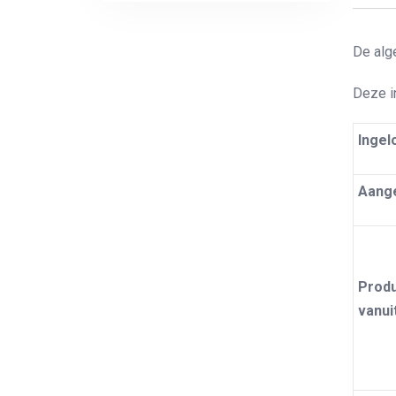
De alge
Deze i
Ingel
Aange
Produ
vanui