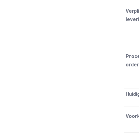
Verpl
lever
Proc
order
Huidi
Voork