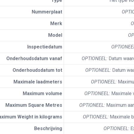
Type
Het type vo
Nummerplaat
OPTI
Merk
O
Model
OP
Inspectiedatum
OPTIONEE
Onderhoudsdatum vanaf
OPTIONEEL:
Datum waarop
Onderhoudsdatum tot
OPTIONEEL:
Datum waar
Maximale laadmeters
OPTIONEEL:
Maximum
Maximum volume
OPTIONEEL:
Maximale v
Maximum Square Metres
OPTIONEEL:
Maximum aant
ximum Weight in kilograms
OPTIONEEL:
Maximale be
Beschrijving
OPTIONEEL:
Ex