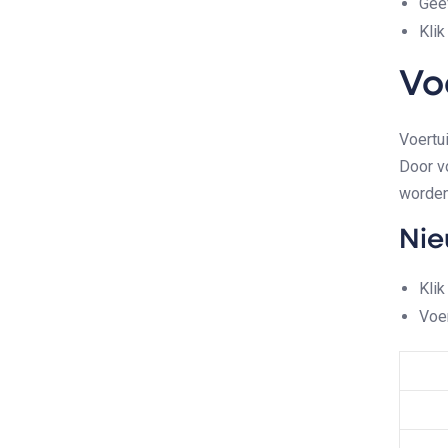
Gee
Kli
Vo
Voertu
Door v
worden
Nie
Kli
Voer