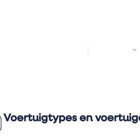
Welkom! Hoe kunnen we je helpen?
All Docs
Voertuigtypes en voertui