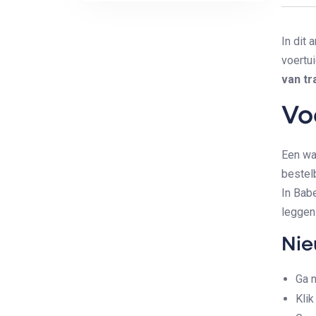
In dit 
voertu
van tr
Vo
Een wa
bestel
In Babe
leggen 
Nie
Ga 
Kli