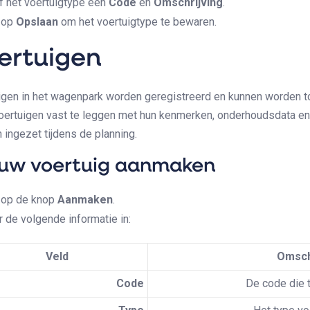
f het voertuigtype een
Code
en
Omschrijving
.
k op
Opslaan
om het voertuigtype te bewaren.
ertuigen
igen in het wagenpark worden geregistreerd en kunnen worden 
oertuigen vast te leggen met hun kenmerken, onderhoudsdata en 
 ingezet tijdens de planning.
uw voertuig aanmaken
k op de knop
Aanmaken
.
 de volgende informatie in:
Veld
Omsch
Code
De code die 